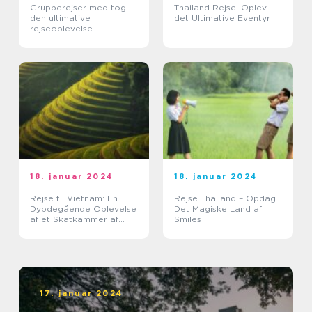
Grupperejser med tog:
Thailand Rejse: Oplev
den ultimative
det Ultimative Eventyr
rejseoplevelse
18. januar 2024
18. januar 2024
Rejse til Vietnam: En
Rejse Thailand – Opdag
Dybdegående Oplevelse
Det Magiske Land af
af et Skatkammer af
Smiles
Historie og
Naturskønhed
17. januar 2024