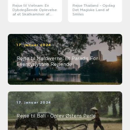
Rejse til Vietnam: En
Rejse Thailand – Opdag
Dybdegående Oplevelse
Det Magiske Land af
af et Skatkammer af
Smiles
Historie og
Naturskønhed
17. januar 2024
Rejse til Maldiverne: Et Paradis For
Eventyrlystne Rejsende
17. januar 2024
Rejse til Bali - Oplev Østens Perle