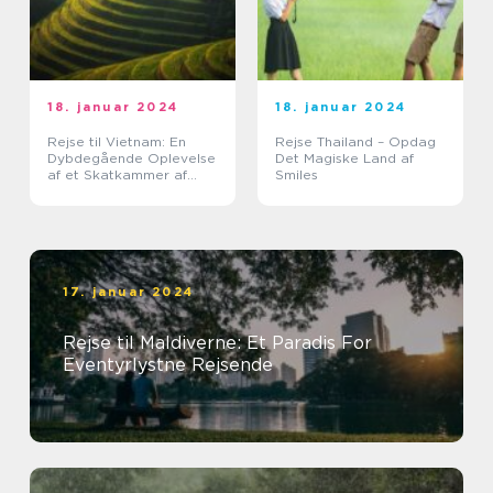
18. januar 2024
18. januar 2024
Rejse til Vietnam: En
Rejse Thailand – Opdag
Dybdegående Oplevelse
Det Magiske Land af
af et Skatkammer af
Smiles
Historie og
Naturskønhed
17. januar 2024
Rejse til Maldiverne: Et Paradis For
Eventyrlystne Rejsende