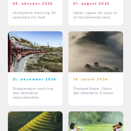
05. oktober 2025
01. august 2025
Storbyferie med tog: En
Oplev Japan: En rejse til
oplevelse for livet
et fascinerende land
21. december 2024
18. januar 2024
Grupperejser med tog:
Thailand Rejse: Oplev
den ultimative
det Ultimative Eventyr
rejseoplevelse