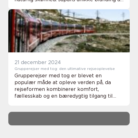
traditionel charme og moderne innovation
gør de...
21 december 2024
Grupperejser med tog: den ultimative rejseoplevelse
Grupperejser med tog er blevet en
populær måde at opleve verden på, da
rejseformen kombinerer komfort,
fællesskab og en bæredygtig tilgang til
transport. Men hvad gør tog til den
foretrukne transportform for grupp...