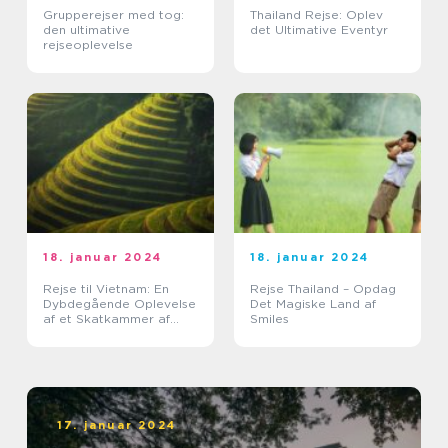
Grupperejser med tog:
Thailand Rejse: Oplev
den ultimative
det Ultimative Eventyr
rejseoplevelse
18. januar 2024
18. januar 2024
Rejse til Vietnam: En
Rejse Thailand – Opdag
Dybdegående Oplevelse
Det Magiske Land af
af et Skatkammer af
Smiles
Historie og
Naturskønhed
17. januar 2024