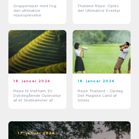
Grupperejser med tog:
Thailand Rejse: Oplev
den ultimative
det Ultimative Eventyr
rejseoplevelse
18. januar 2024
18. januar 2024
Rejse til Vietnam: En
Rejse Thailand – Opdag
Dybdegående Oplevelse
Det Magiske Land af
af et Skatkammer af
Smiles
Historie og
Naturskønhed
17. januar 2024