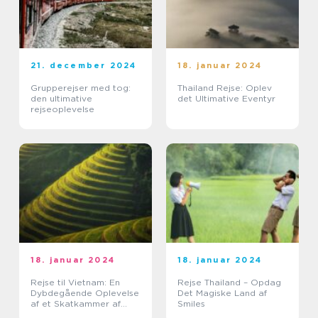
21. december 2024
18. januar 2024
Grupperejser med tog:
Thailand Rejse: Oplev
den ultimative
det Ultimative Eventyr
rejseoplevelse
18. januar 2024
18. januar 2024
Rejse til Vietnam: En
Rejse Thailand – Opdag
Dybdegående Oplevelse
Det Magiske Land af
af et Skatkammer af
Smiles
Historie og