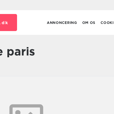
.
dk
ANNONCERING
OM OS
COOKI
e paris