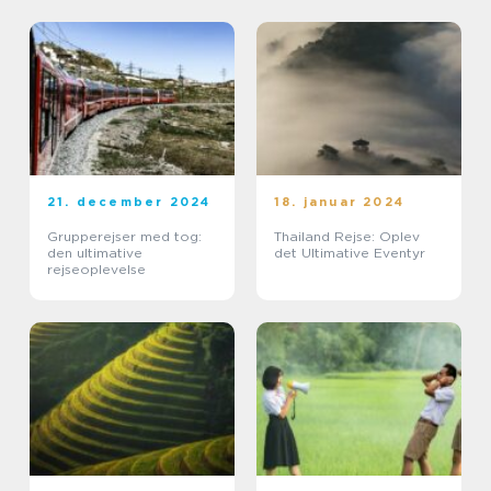
21. december 2024
18. januar 2024
Grupperejser med tog:
Thailand Rejse: Oplev
den ultimative
det Ultimative Eventyr
rejseoplevelse