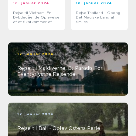
18. januar 2024
18. januar 2024
Rejse til Vietnam: En
Rejse Thailand – Opdag
Dybdegående Oplevelse
Det Magiske Land af
af et Skatkammer af
Smiles
Historie og
Naturskønhed
17. januar 2024
Rejse til Maldiverne: Et Paradis For
Eventyrlystne Rejsende
17. januar 2024
Rejse til Bali - Oplev Østens Perle