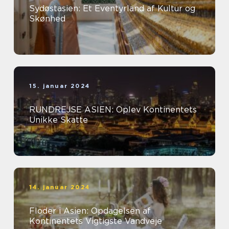
Sydøstasien: Et Eventyrland af Kultur og
Skønhed
15. januar 2024
RUNDREJSE ASIEN: Oplev Kontinentets
Unikke Skatte
14. januar 2024
Floder i Asien: Opdagelsen af
Kontinentets Vigtigste Vandveje