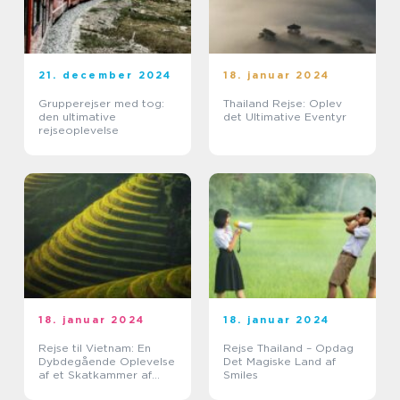
21. december 2024
18. januar 2024
Grupperejser med tog:
Thailand Rejse: Oplev
den ultimative
det Ultimative Eventyr
rejseoplevelse
18. januar 2024
18. januar 2024
Rejse til Vietnam: En
Rejse Thailand – Opdag
Dybdegående Oplevelse
Det Magiske Land af
af et Skatkammer af
Smiles
Historie og