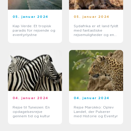
05. januar 2024
05. januar 2024
Kap Verde: Et tropisk
Sydafrika er et land fyldt
paradis for rejsende og
med fantastiske
eventyrlystne
rejsemuligheder og en
rig og varieret kultur
04. januar 2024
04. januar 2024
Rejse til Tunesien: En
Rejse Marokko: Oplev
opdagelsesrejse
Landet, der Pulserer
gennem tid og kultur
med Historie og Eventyr