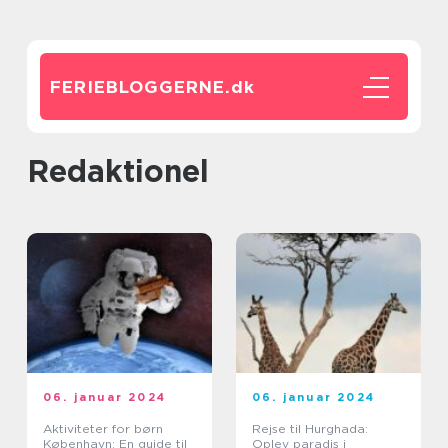
FERIEBLOGGERNE.
dk
redaktionel
06. januar 2024
06. januar 2024
Aktiviteter for børn
Rejse til Hurghada:
København: En guide til
Oplev paradis i