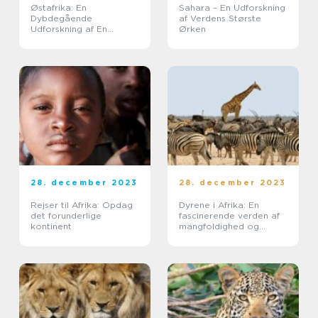
Østafrika: En
Sahara – En Udforskning
Dybdegående
af Verdens Største
Udforskning af En
Ørken
Uforglemmelig
Destination
28. december 2023
28. december 2023
Rejser til Afrika: Opdag
Dyrene i Afrika: En
det forunderlige
fascinerende verden af
kontinent
mangfoldighed og
overlevelse