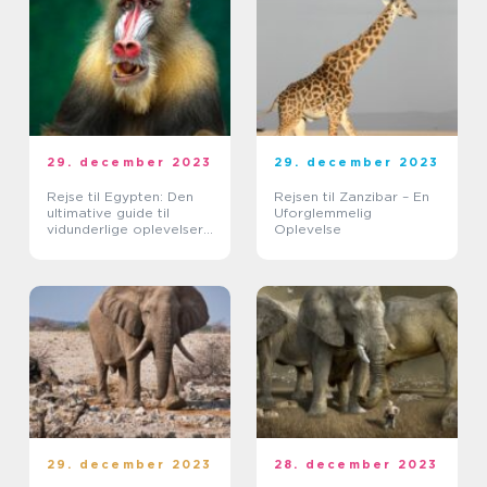
29. december 2023
29. december 2023
Rejse til Egypten: Den
Rejsen til Zanzibar – En
ultimative guide til
Uforglemmelig
vidunderlige oplevelser
Oplevelse
og historisk opdagelse
29. december 2023
28. december 2023