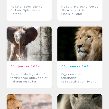
Rejse til Seychellerne:
Rejse til Marokko: Oplev
En Unik Oplevelse af
Skønheden i det
Paradis
Magiske Land
02. januar 2024
02. januar 2024
Rejse til Madagaskar: En
Egypten er en
fortryllende oplevelse af
fabelagtig
naturen og kultur
rejsedestination, fyldt
med fascinerende
historie, rige kulturelle
oplevelser og
betagende
naturlandskaber