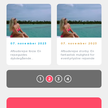
07. november 2023
07. november 2023
Afbudsrejse Ibiza: En
Afbudsrejse storby: En
rejseguides
fantastisk mulighed for
dybdegående
eventyrlystne rejsende
gennemgang af den
populære
feriedestination
1
2
3
4