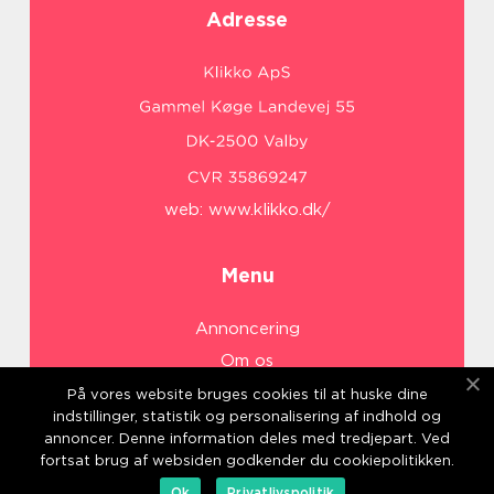
Adresse
web:
www.klikko.dk/
Menu
Annoncering
Om os
Cookies
På vores website bruges cookies til at huske dine
indstillinger, statistik og personalisering af indhold og
Kontakt os
annoncer. Denne information deles med tredjepart. Ved
Sitemap
fortsat brug af websiden godkender du cookiepolitikken.
Ok
Privatlivspolitik