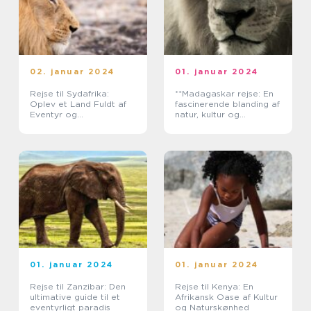
02. januar 2024
01. januar 2024
Rejse til Sydafrika:
**Madagaskar rejse: En
Oplev et Land Fuldt af
fascinerende blanding af
Eventyr og
natur, kultur og
Mangfoldighed
eventyr**
01. januar 2024
01. januar 2024
Rejse til Zanzibar: Den
Rejse til Kenya: En
ultimative guide til et
Afrikansk Oase af Kultur
eventyrligt paradis
og Naturskønhed