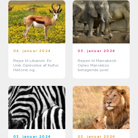
04. januar 2024
03. januar 2024
Rejse til Libanon: En
Rejsen til Marrakech:
Unik Oplevelse af Kultur,
Oplev Marokkos
Historie og
betagende juvel
Naturskønhed
03. januar 2024
03. januar 2024